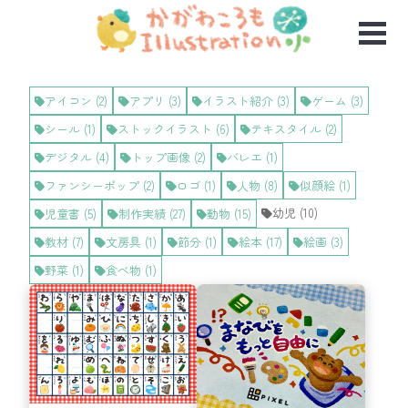
アイコン
(
2
)
アプリ
(
3
)
イラスト紹介
(
3
)
ゲーム
(
3
)
シール
(
1
)
ストックイラスト
(
6
)
テキスタイル
(
2
)
デジタル
(
4
)
トップ画像
(
2
)
バレエ
(
1
)
ファンシーポップ
(
2
)
ロゴ
(
1
)
人物
(
8
)
似顔絵
(
1
)
幼児
(
10
)
児童書
(
5
)
制作実績
(
27
)
動物
(
15
)
教材
(
7
)
文房具
(
1
)
節分
(
1
)
絵本
(
17
)
絵画
(
3
)
野菜
(
1
)
食べ物
(
1
)