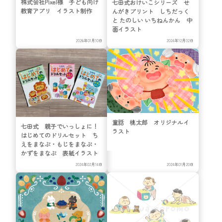
株式会社Pixel様 子ども向け
七田式おけいこシリーズ せ
教育アプリ イラスト制作
んがきプリント しちだっく
と たのしい いちねんかん 中
面イラスト
2026年01月10日
2024年12月02日
童話 桃太郎 オリジナルイ
七田式 親子でいっしょに！
ラスト
はじめてのドリルセット ち
えをまなぶ・もじをまなぶ・
かずをまなぶ 表紙イラスト
2024年02月14日
2024年01月20日