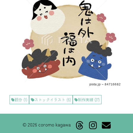
節分
(
1
)
ストックイラスト
(
6
)
制作実績
(
27
)
©
2026
coromo kagawa